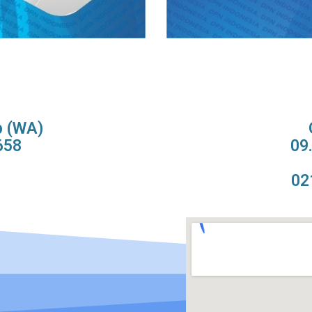
p (WA)
658
09
02