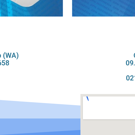
p (WA)
658
09
02