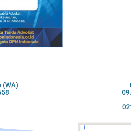
p (WA)
658
09
02