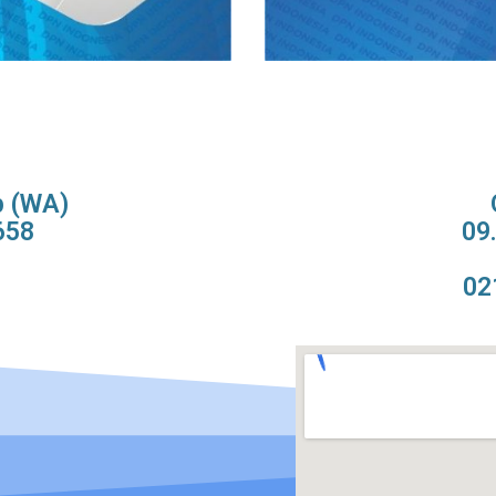
p (WA)
658
09
02