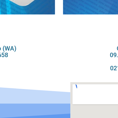
p (WA)
658
09
02