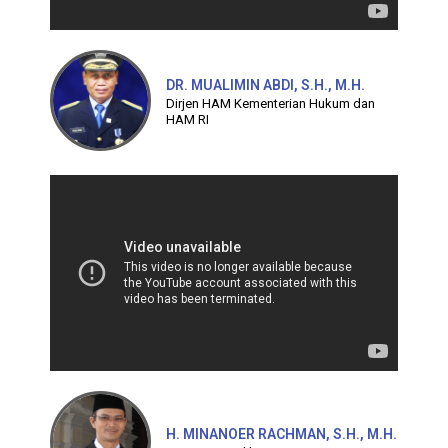
DR. MUALIMIN ABDI, S.H., M.H.
Dirjen HAM Kementerian Hukum dan
HAM RI
H. MINANOER RACHMAN, S.H., M.H.