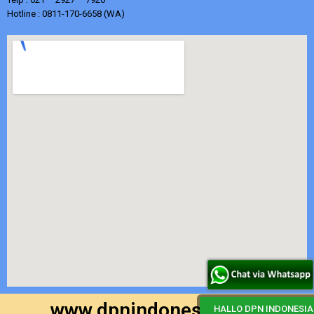
Hotline : 0811-170-6658 (WA)
www.dpnindonesia.or.id
HALLO DPN INDONESIA