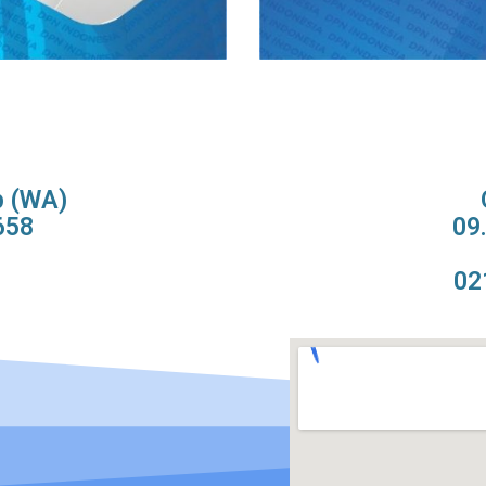
p (WA)
658
09
02