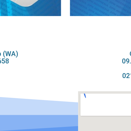
p (WA)
658
09
02